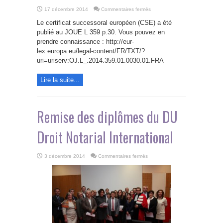
sur
17 décembre 2014
Commentaires fermés
Certificat
successoral
Le certificat successoral européen (CSE) a été
européen
publié au JOUE L 359 p.30. Vous pouvez en
prendre connaissance : http://eur-
lex.europa.eu/legal-content/FR/TXT/?
uri=uriserv:OJ.L_.2014.359.01.0030.01.FRA
Lire la suite...
Remise des diplômes du DU
Droit Notarial International
sur
3 décembre 2014
Commentaires fermés
Remise
des
diplômes
du
DU
Droit
Notarial
International