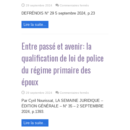
sur
29 septembre 2024
Commentaires fermés
Chronique
de
DEFRÉNOIS N° 29 5 septembre 2024, p.23
DIP
par
Sarah
Lire la suite...
Godechot-
Patris
Entre passé et avenir: la
qualification de loi de police
du régime primaire des
époux
sur
29 septembre 2024
Commentaires fermés
Entre
passé
Par Cyril Nourissat, LA SEMAINE JURIDIQUE –
et
avenir:
ÉDITION GÉNÉRALE – N° 35 – 2 SEPTEMBRE
la
2024, p.1393.
qualification
de
loi
de
Lire la suite...
police
du