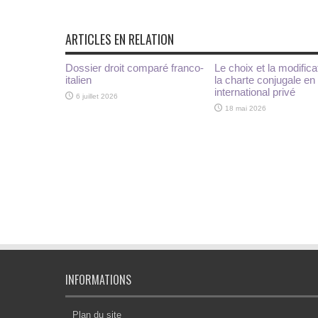
ARTICLES EN RELATION
Dossier droit comparé franco-
Le choix et la modifica
italien
la charte conjugale en 
international privé
6 juillet 2026
18 mai 2026
INFORMATIONS
Plan du site