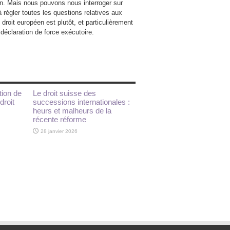
péen. Mais nous pouvons nous interroger sur
à régler toutes les questions relatives aux
droit européen est plutôt, et particulièrement
 déclaration de force exécutoire.
tion de
Le droit suisse des
droit
successions internationales :
heurs et malheurs de la
récente réforme
28 janvier 2026