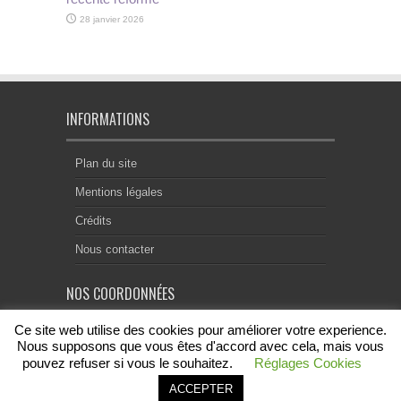
28 janvier 2026
INFORMATIONS
Plan du site
Mentions légales
Crédits
Nous contacter
NOS COORDONNÉES
Ce site web utilise des cookies pour améliorer votre experience.
Centre Notarial de Droit Européen
18, rue Chevreul
Nous supposons que vous êtes d'accord avec cela, mais vous
69007 Lyon
pouvez refuser si vous le souhaitez.
Réglages Cookies
contact@acenode.eu
ACCEPTER