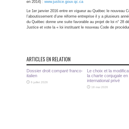
en 2014) :
www.justice.gouv.qc.ca
Le 1er janvier 2016 entre en vigueur au Québec le nouveau Co
l’aboutissement d’une réforme entreprise il y a plusieurs anné
du Québec donne une suite favorable au projet de loi n° 28 dé
Justice et vote la « loi instituant le nouveau Code de procédur
ARTICLES EN RELATION
Dossier droit comparé franco-
Le choix et la modifica
italien
la charte conjugale en 
international privé
6 juillet 2026
18 mai 2026