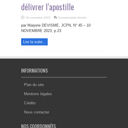
délivrer l’apostille
sur
19 novembre 2023
Commentaires fermés
Le
notariat
par Marjorie DEVISME, JCPN, N° 45 – 10
va
devenir
NOVEMBRE 2023, p.23
l’autorité
compétente
pour
Lire la suite...
procéder
à
la
légalisation
et
délivrer
l’apostille
INFORMATIONS
Plan du site
Mentions légales
Crédits
Nous contacter
NOS COORDONNÉES