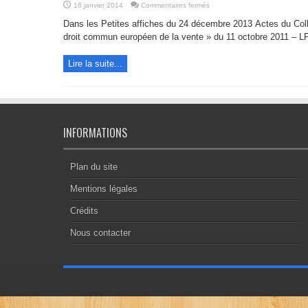
sur
16 janvier 2014
Commentaires fermés
Proposition
de
Dans les Petites affiches du 24 décembre 2013 Actes du Collo
règlement
relatif
droit commun européen de la vente » du 11 octobre 2011 – 
à
un
droit
Lire la suite...
commun
européen
de
la
vente
INFORMATIONS
Plan du site
Mentions légales
Crédits
Nous contacter