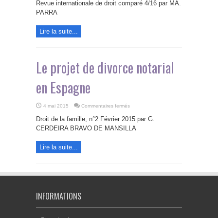
pour
Revue internationale de droit comparé 4/16 par MA.
un
nouveau
PARRA
code
civil
espagnol
Lire la suite...
Le projet de divorce notarial
en Espagne
sur
4 mai 2015
Commentaires fermés
Le
projet
Droit de la famille, n°2 Février 2015 par G.
de
divorce
CERDEIRA BRAVO DE MANSILLA
notarial
en
Espagne
Lire la suite...
INFORMATIONS