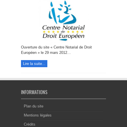
du
site
Centre
Notarial
de
Droit
Européen
Ouverture du site « Centre Notarial de Droit
Européen » le 29 mars 2012…
Lire la suite...
INFORMATIONS
Plan du site
Mentions légales
Crédits