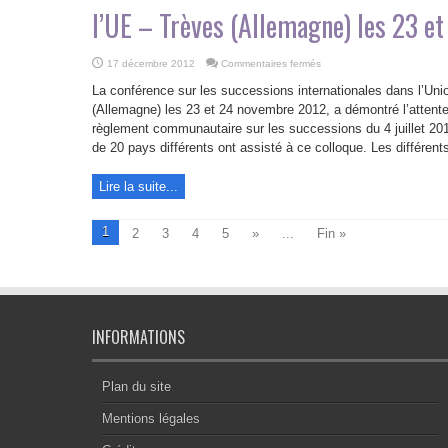
l’UE – Trèves (Allemagne) les 23 
sur
17 décembre 2012
Commentaires fermés
CR
de
La conférence sur les successions internationales dans l’Uni
la
conférence
(Allemagne) les 23 et 24 novembre 2012, a démontré l’attente 
sur
règlement communautaire sur les successions du 4 juillet 201
les
successions
de 20 pays différents ont assisté à ce colloque. Les différents
internationales
dans
l’UE
–
Lire la suite...
Trèves
(Allemagne)
les
23
1
2
3
4
5
»
...
Fin »
et
24
novembre
2012
INFORMATIONS
Plan du site
Mentions légales