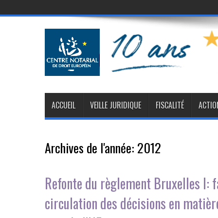
ACCUEIL
VEILLE JURIDIQUE
FISCALITÉ
ACTIO
Archives de l'année:
2012
Refonte du règlement Bruxelles I: fa
circulation des décisions en matièr