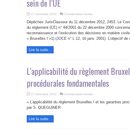
sein de l’UE
sur
17 décembre 2012
Commentaires fermés
Refonte
du
Dépêches JurisClasseur du 11 décembre 2012, 2453. Le Conse
règlement
Bruxelles
du règlement (CE) n° 44/2001 du 22 décembre 2000 concernant
I:
reconnaissance et l’exécution des décisions en matière civil
faciliter
et
« Bruxelles I »1) (JOCE n° L 12, 16 janv. 2001). L’objectif de c
accélérer
la
circulation
des
Lire la suite...
décisions
en
matière
civile
et
L’applicabilité du règlement Bruxell
commerciale
au
sein
de
procédurales fondamentales
l’UE
sur
17 décembre 2012
Commentaires fermés
L’applicabilité
du
« L’applicabilité du règlement Bruxelles I et les garanties 
règlement
Bruxelles
par S. QUEGUINER
I
et
les
Lire la suite...
garanties
procédurales
fondamentales