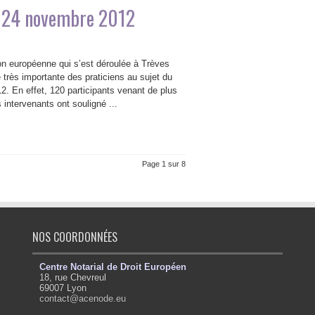
et 24 novembre 2012
on européenne qui s’est déroulée à Trèves
très importante des praticiens au sujet du
2. En effet, 120 participants venant de plus
 intervenants ont souligné ...
Page 1 sur 8
NOS COORDONNÉES
Centre Notarial de Droit Européen
18, rue Chevreul
69007 Lyon
contact@acenode.eu