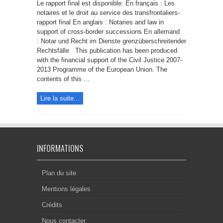
final
Le rapport final est disponible: En français : Les
des
colloques
notaires et le droit au service des transfrontaliers-
transfontaliers
rapport final En anglais : Notaries and law in
support of cross-border successions En allemand
: Notar und Recht im Dienste grenzüberschreitender
Rechtsfälle This publication has been produced
with the financial support of the Civil Justice 2007-
2013 Programme of the European Union. The
contents of this ...
Lire la suite...
INFORMATIONS
Plan du site
Mentions légales
Crédits
Nous contacter