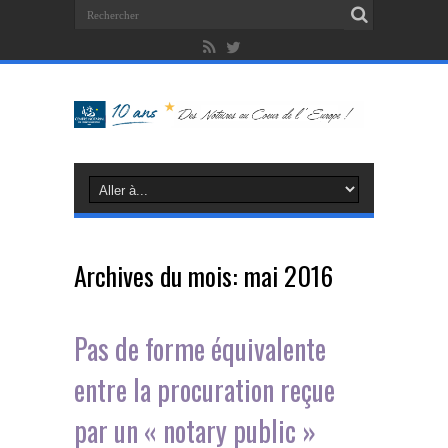
Archives du mois:
mai 2016
Pas de forme équivalente
entre la procuration reçue
par un « notary public »