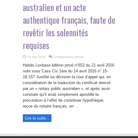
australien et un acte
authentique français, faute de
revêtir les solennités
requises
sur
23 mai 2016
Commentaires fermés
Pas
de
Hebdo Lexbase édition privé n°652 du 21 avril 2016
forme
équivalente
note sous Cass Civ 1ère du 14 avril 2016 n° 15-
entre
18.157 Justifie sa décision la cour d’appel qui, en
la
procuration
considération de la traduction du certificat dressé
reçue
par
par un « notary public australien », et après avoir
un
constaté qu’il avait simplement apostillé la
« notary
public »
procuration à l’effet de constituer hypothèque,
australien
et
reçue du notaire français, en ...
un
acte
authentique
Lire la suite...
français,
faute
de
revêtir
les
solennités
requises