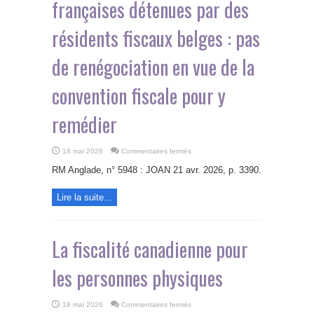
françaises détenues par des
résidents fiscaux belges : pas
de renégociation en vue de la
convention fiscale pour y
remédier
sur
18 mai 2026
Commentaires fermés
Double
taxation
RM Anglade, n° 5948 : JOAN 21 avr. 2026, p. 3390.
économique
des
revenus
Lire la suite...
des
SCI
françaises
détenues
par
des
La fiscalité canadienne pour
résidents
fiscaux
belges
:
les personnes physiques
pas
de
renégociation
en
sur
18 mai 2026
Commentaires fermés
vue
La
de