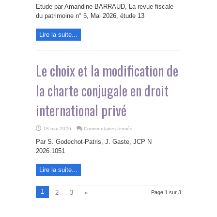
fiscalité
la
Etude par Amandine BARRAUD, La revue fiscale
canadienne
convention
pour
du patrimoine n° 5, Mai 2026, étude 13
fiscale
les
pour
personnes
y
physiques
remédier
Lire la suite...
Le choix et la modification de
la charte conjugale en droit
international privé
sur
18 mai 2026
Commentaires fermés
Le
choix
Par S. Godechot-Patris, J. Gaste, JCP N
et
la
2026.1051
modification
de
la
Lire la suite...
charte
conjugale
en
droit
1
2
3
»
international
Page 1 sur 3
privé