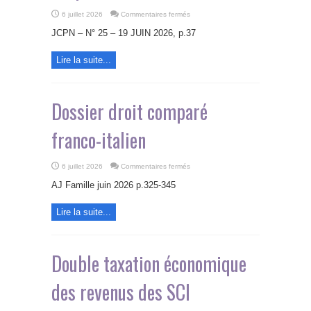
sur
6 juillet 2026
Commentaires fermés
Le
rappel
JCPN – N° 25 – 19 JUIN 2026, p.37
fiscal
des
donations
Lire la suite...
consenties
à
l’étranger
:
quels
risques
Dossier droit comparé
?
franco-italien
sur
6 juillet 2026
Commentaires fermés
Dossier
droit
AJ Famille juin 2026 p.325-345
comparé
franco-
italien
Lire la suite...
Double taxation économique
des revenus des SCI