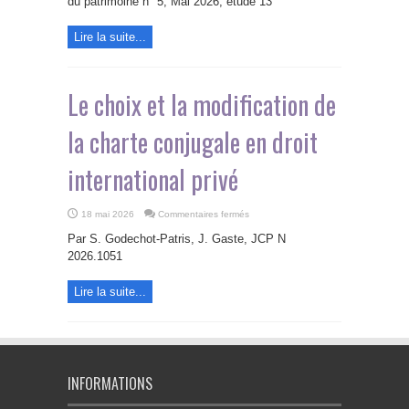
du patrimoine n° 5, Mai 2026, étude 13
les
pour
personnes
y
physiques
remédier
Lire la suite...
Le choix et la modification de
la charte conjugale en droit
international privé
sur
18 mai 2026
Commentaires fermés
Le
choix
Par S. Godechot-Patris, J. Gaste, JCP N
et
la
2026.1051
modification
de
la
Lire la suite...
charte
conjugale
en
droit
international
privé
INFORMATIONS