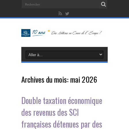
Archives du mois:
mai 2026
Double taxation économique
des revenus des SCI
françaises détenues par des