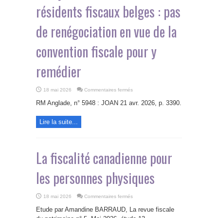
résidents fiscaux belges : pas
de renégociation en vue de la
convention fiscale pour y
remédier
sur
18 mai 2026
Commentaires fermés
Double
taxation
RM Anglade, n° 5948 : JOAN 21 avr. 2026, p. 3390.
économique
des
revenus
Lire la suite...
des
SCI
françaises
détenues
par
des
La fiscalité canadienne pour
résidents
fiscaux
belges
:
les personnes physiques
pas
de
renégociation
en
sur
18 mai 2026
Commentaires fermés
vue
La
de
fiscalité
la
Etude par Amandine BARRAUD, La revue fiscale
canadienne
convention
pour
fiscale