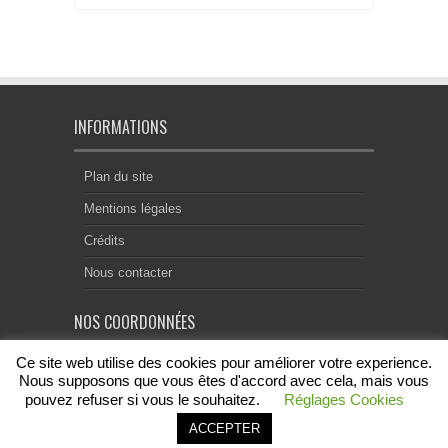
INFORMATIONS
Plan du site
Mentions légales
Crédits
Nous contacter
NOS COORDONNÉES
Ce site web utilise des cookies pour améliorer votre experience.
Centre Notarial de Droit Européen
18, rue Chevreul
Nous supposons que vous êtes d'accord avec cela, mais vous
69007 Lyon
pouvez refuser si vous le souhaitez.
Réglages Cookies
contact@acenode.eu
ACCEPTER