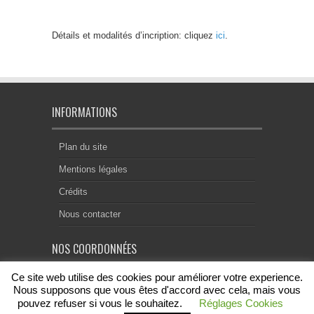
Détails et modalités d’incription: cliquez
ici
.
INFORMATIONS
Plan du site
Mentions légales
Crédits
Nous contacter
NOS COORDONNÉES
Ce site web utilise des cookies pour améliorer votre experience.
Centre Notarial de Droit Européen
18, rue Chevreul
Nous supposons que vous êtes d'accord avec cela, mais vous
69007 Lyon
pouvez refuser si vous le souhaitez.
Réglages Cookies
contact@acenode.eu