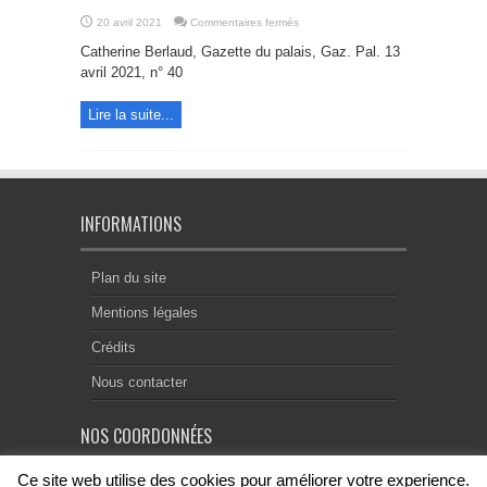
sur
20 avril 2021
Commentaires fermés
Le
divorce
Catherine Berlaud, Gazette du palais, Gaz. Pal. 13
algérien
à
avril 2021, n° 40
l’initiative
de
l’épouse
Lire la suite...
et
l’ordre
public
international
INFORMATIONS
Plan du site
Mentions légales
Crédits
Nous contacter
NOS COORDONNÉES
Ce site web utilise des cookies pour améliorer votre experience.
Centre Notarial de Droit Européen