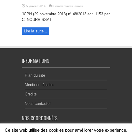
sur
5 janvier 2014
Commentaires fermés
Accès
aux
JCPN (29 novembre 2013) n° 48/2013 act. 1153 par
professions
réglementées
C. NOURRISSAT
dans
l’Union
européenne
Lire la suite...
–
Objectif
2015
INFORMATIONS
Plan du site
Mentions légales
Crédits
Nous contacter
NOS COORDONNÉES
Ce site web utilise des cookies pour améliorer votre experience.
Centre Notarial de Droit Européen