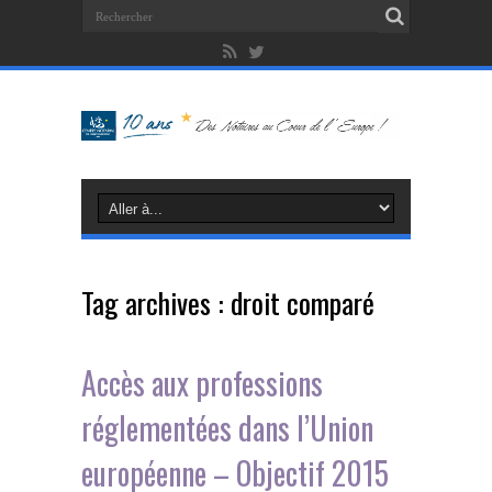
Tag archives :
droit comparé
Accès aux professions
réglementées dans l’Union
européenne – Objectif 2015