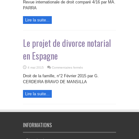
pour
Revue internationale de droit comparé 4/16 par MA.
un
nouveau
PARRA
code
civil
espagnol
Lire la suite...
Le projet de divorce notarial
en Espagne
sur
4 mai 2015
Commentaires fermés
Le
projet
Droit de la famille, n°2 Février 2015 par G.
de
divorce
CERDEIRA BRAVO DE MANSILLA
notarial
en
Espagne
Lire la suite...
INFORMATIONS