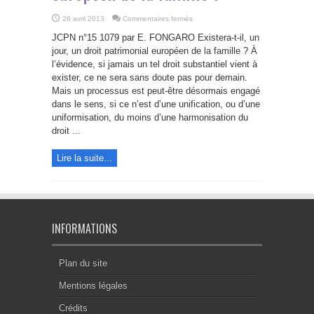
sur
26 avril 2013
Commentaires fermés
Vers
un
JCPN n°15 1079 par E. FONGARO Existera-t-il, un
droit
patrimonial
jour, un droit patrimonial européen de la famille ? À
européen
l’évidence, si jamais un tel droit substantiel vient à
de
la
exister, ce ne sera sans doute pas pour demain.
famille
?
Mais un processus est peut-être désormais engagé
dans le sens, si ce n’est d’une unification, ou d’une
uniformisation, du moins d’une harmonisation du
droit ...
Lire la suite...
INFORMATIONS
Plan du site
Mentions légales
Crédits