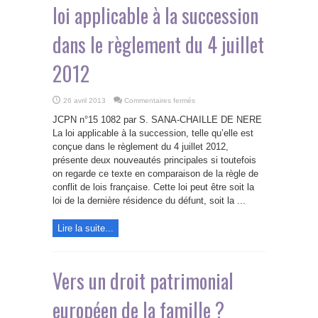
loi applicable à la succession
dans le règlement du 4 juillet
2012
sur
26 avril 2013
Commentaires fermés
Vers
un
JCPN n°15 1082 par S. SANA-CHAILLE DE NERE
droit
patrimonial
La loi applicable à la succession, telle qu’elle est
européen
conçue dans le règlement du 4 juillet 2012,
de
la
présente deux nouveautés principales si toutefois
famille
?
on regarde ce texte en comparaison de la règle de
La
conflit de lois française. Cette loi peut être soit la
loi
applicable
loi de la dernière résidence du défunt, soit la ...
à
la
succession
dans
Lire la suite...
le
règlement
du
4
juillet
Vers un droit patrimonial
2012
européen de la famille ?