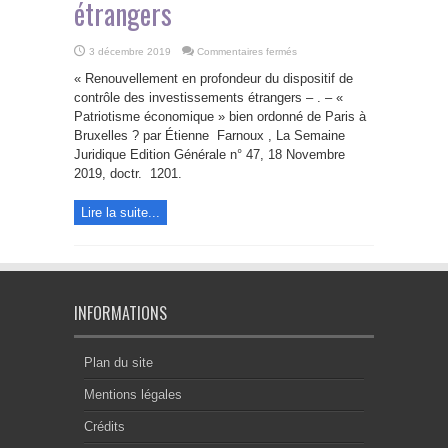
étrangers
sur
3 décembre 2019
Commentaires fermés
Renouvellement
en
« Renouvellement en profondeur du dispositif de
profondeur
du
contrôle des investissements étrangers – . – «
dispositif
Patriotisme économique » bien ordonné de Paris à
de
contrôle
Bruxelles ? par Étienne Farnoux , La Semaine
des
investissements
Juridique Edition Générale n° 47, 18 Novembre
étrangers
2019, doctr. 1201.
Lire la suite...
INFORMATIONS
Plan du site
Mentions légales
Crédits