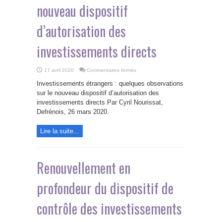
nouveau dispositif
d’autorisation des
investissements directs
sur
17 avril 2020
Commentaires fermés
Investissements
étrangers
Investissements étrangers : quelques observations
:
quelques
sur le nouveau dispositif d’autorisation des
observations
investissements directs Par Cyril Nourissat,
sur
le
Defrénois, 26 mars 2020.
nouveau
dispositif
d’autorisation
des
Lire la suite...
investissements
directs
Renouvellement en
profondeur du dispositif de
contrôle des investissements