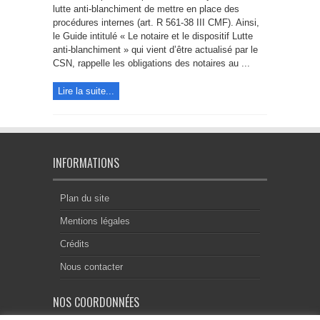
lutte anti-blanchiment de mettre en place des
terrorisme
procédures internes (art. R 561-38 III CMF). Ainsi,
le Guide intitulé « Le notaire et le dispositif Lutte
anti-blanchiment » qui vient d’être actualisé par le
CSN, rappelle les obligations des notaires au ...
Lire la suite...
INFORMATIONS
Plan du site
Mentions légales
Crédits
Nous contacter
NOS COORDONNÉES