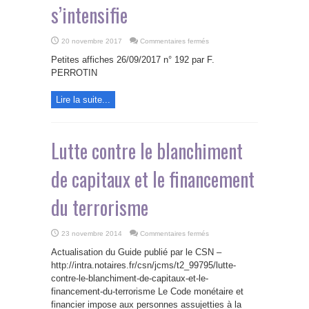
s’intensifie
sur
20 novembre 2017
Commentaires fermés
Tracfin
:
Petites affiches 26/09/2017 n° 192 par F.
la
lutte
PERROTIN
contre
le
blanchiment
Lire la suite...
d’argent
s’intensifie
Lutte contre le blanchiment
de capitaux et le financement
du terrorisme
sur
23 novembre 2014
Commentaires fermés
Lutte
contre
Actualisation du Guide publié par le CSN –
le
blanchiment
http://intra.notaires.fr/csn/jcms/t2_99795/lutte-
de
contre-le-blanchiment-de-capitaux-et-le-
capitaux
et
financement-du-terrorisme Le Code monétaire et
le
financement
financier impose aux personnes assujetties à la
du