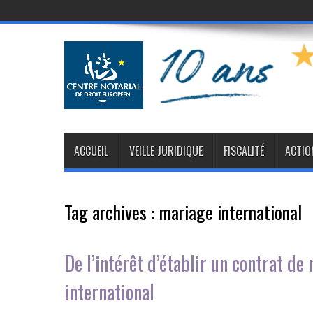
ACCUEIL
VEILLE JURIDIQUE
FISCALITÉ
ACTIO
Tag archives :
mariage international
De l’intérêt d’établir un contrat d
international