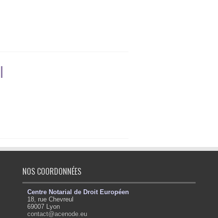
l
NOS COORDONNÉES
Centre Notarial de Droit Européen
18, rue Chevreul
69007 Lyon
contact@acenode.eu