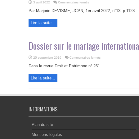
sur
3 avril 2022
Commentaires fermés
De
l’intérêt
Par Marjorie DEVISME, JCPN, 1er avril 2022, n°13, p.1128
d’établir
un
contrat
Lire la suite...
de
mariage
dans
un
contexte
international
Dossier sur le mariage internationa
sur
25 septembre 2016
Commentaires fermés
Dossier
sur
Dans la revue Droit et Patrimone n° 261
le
mariage
international
Lire la suite...
INFORMATIONS
Plan du site
Mentions légales