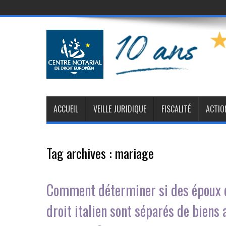
ACCUEIL
VEILLE JURIDIQUE
FISCALITÉ
ACTIO
Tag archives :
mariage
Comment déterminer si des époux d
droit italien sont séparés de biens a