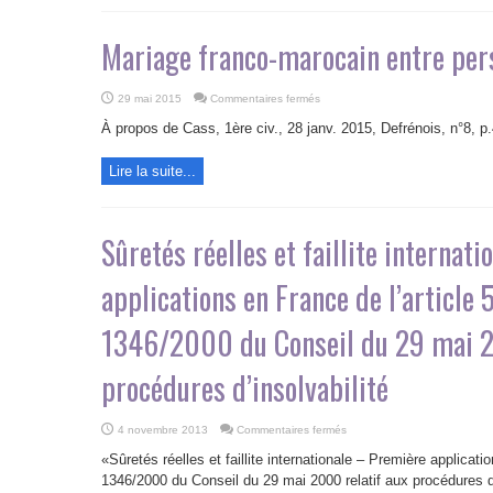
Mariage franco-marocain entre pe
sur
29 mai 2015
Commentaires fermés
Mariage
franco-
À propos de Cass, 1ère civ., 28 janv. 2015, Defrénois, n°8, p
marocain
entre
personne
Lire la suite...
de
même
sexe
Sûretés réelles et faillite internat
applications en France de l’article
1346/2000 du Conseil du 29 mai 2
procédures d’insolvabilité
sur
4 novembre 2013
Commentaires fermés
Sûretés
réelles
«Sûretés réelles et faillite internationale – Première applicat
et
faillite
1346/2000 du Conseil du 29 mai 2000 relatif aux procédures d’
internationale