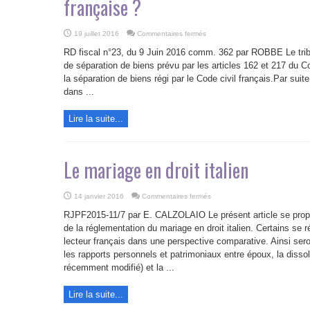
française ?
sur
19 juillet 2016
Commentaires fermés
Comment
déterminer
RD fiscal n°23, du 9 Juin 2016 comm. 362 par ROBBE Le tribu
si
des
de séparation de biens prévu par les articles 162 et 217 du Co
époux
la séparation de biens régi par le Code civil français.Par suit
dont
le
dans ...
mariage
relève
du
droit
Lire la suite...
italien
sont
séparés
de
biens
Le mariage en droit italien
au
regard
de
la
loi
sur
14 janvier 2016
Commentaires fermés
fiscale
Le
française
mariage
RJPF­2015-11/7 par E. CALZOLAIO Le présent article se pro
?
en
droit
de la réglementation du mariage en droit italien. Certains se r
italien
lecteur français dans une perspective comparative. Ainsi sero
les rapports personnels et patrimoniaux entre époux, la dissol
récemment modifié) et la ...
Lire la suite...