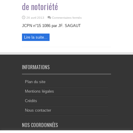
de notoriété
sur
26 avril 2013
Commentaires fermés
Le
certificat
JCPN n°15 1086 par JF. SAGAUT
successoral
européen
:
Lire la suite...
un
acte
en
quête
de
notoriété
INFORMATIONS
Plan du site
Mentions légales
Crédits
Nous contacter
NOS COORDONNÉES