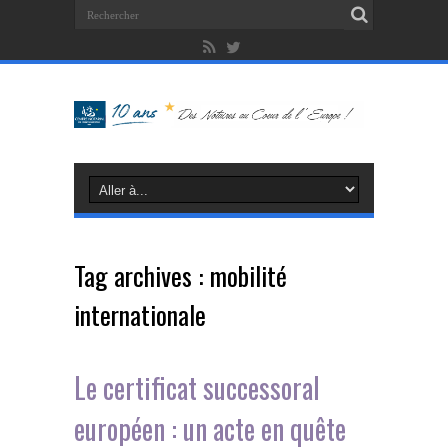
Tag archives :
mobilité
internationale
Le certificat successoral
européen : un acte en quête