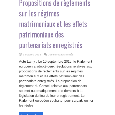
Propositions de règlements
sur les régimes
matrimoniaux et les effets
patrimoniaux des
partenariats enregistrés
sur
7 octobre 2013
Commentaires fermés
Propositions
de
Actu Lamy : Le 10 septembre 2013, le Parlement
règlements
sur
européen a adopté deux résolutions relatives aux
les
propositions de règlements sur les régimes
régimes
matrimoniaux
matrimoniaux et les effets patrimoniaux des
et
les
partenariats enregistrés. La proposition de
effets
règlement du Conseil relative aux partenariats
patrimoniaux
des
soumet automatiquement ces derniers à la
partenariats
enregistrés
législation du lieu de leur enregistrement. Le
Parlement européen souhaite, pour sa part, unifier
les règles ...