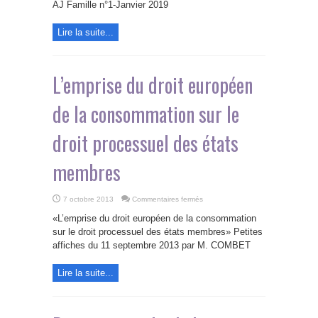
«
AJ Famille n°1-Janvier 2019
partenariats
enregistrés
»
Lire la suite...
L’emprise du droit européen
de la consommation sur le
droit processuel des états
membres
sur
7 octobre 2013
Commentaires fermés
L’emprise
du
«L’emprise du droit européen de la consommation
droit
européen
sur le droit processuel des états membres» Petites
de
affiches du 11 septembre 2013 par M. COMBET
la
consommation
sur
le
Lire la suite...
droit
processuel
des
états
membres