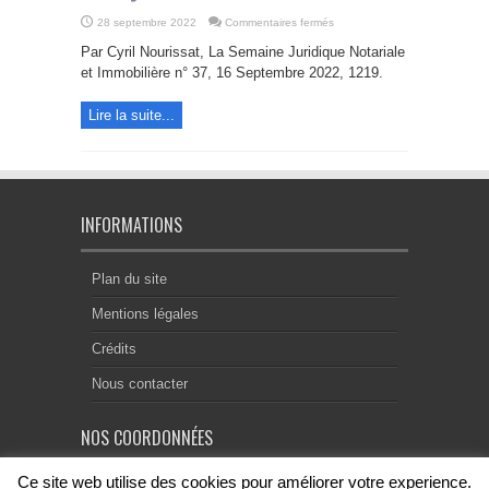
sur
28 septembre 2022
Commentaires fermés
Des
reliance
Par Cyril Nourissat, La Semaine Juridique Notariale
letters
et
et Immobilière n° 37, 16 Septembre 2022, 1219.
de
leur
pratique
Lire la suite...
par
le
notaire
français…
INFORMATIONS
Plan du site
Mentions légales
Crédits
Nous contacter
NOS COORDONNÉES
Ce site web utilise des cookies pour améliorer votre experience.
Centre Notarial de Droit Européen