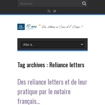
Tag archives :
Reliance letters
Des reliance letters et de leur
pratique par le notaire
français…