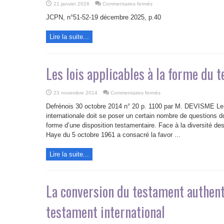
sur
21 janvier 2026
Commentaires fermés
Les
testaments
JCPN, n°51-52-19 décembre 2025, p.40
en
droit
international
Lire la suite...
privé
par
Eric
Fongaro
et
Jean-
Les lois applicables à la forme du 
Christophe
Rega
sur
23 novembre 2014
Commentaires fermés
Les
lois
Defrénois 30 octobre 2014 n° 20 p. 1100 par M. DEVISME Le 
applicables
à
internationale doit se poser un certain nombre de questions don
la
forme d’une disposition testamentaire. Face à la diversité de
forme
du
Haye du 5 octobre 1961 a consacré la favor ...
testament
Lire la suite...
La conversion du testament authent
testament international