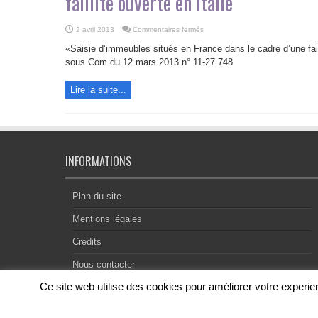
faillite ouverte en Italie
sur
2 avril 2013
Commentaires fermés
Saisie
d’immeubles
«Saisie d’immeubles situés en France dans le cadre d’une fail
situés
en
sous Com du 12 mars 2013 n° 11-27.748
France
dans
le
Lire la suite...
cadre
d’une
faillite
ouverte
en
Italie
INFORMATIONS
Plan du site
Mentions légales
Crédits
Nous contacter
Ce site web utilise des cookies pour améliorer votre exper