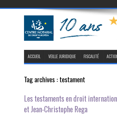
ACCUEIL
VEILLE JURIDIQUE
FISCALITÉ
ACTIO
Tag archives :
testament
Les testaments en droit internation
et Jean-Christophe Rega