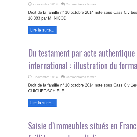
sur
9 novembre 2014
Commentaires fermés
La
conversion
Droit de la famille n° 10 octobre 2014 note sous Cass Civ bes
du
testament
18.383 par M. NICOD
authentique
irrégulier
en
Lire la suite...
testament
international
Du testament par acte authentique
international : illustration du form
sur
9 novembre 2014
Commentaires fermés
Du
testament
Droit de la famille n° 10 octobre 2014 note sous Cass Civ 1èr
par
acte
GUIGUET-SCHIELÉ
authentique
au
testament
Lire la suite...
international
:
illustration
du
formalisme
intelligent
Saisie d’immeubles situés en Franc