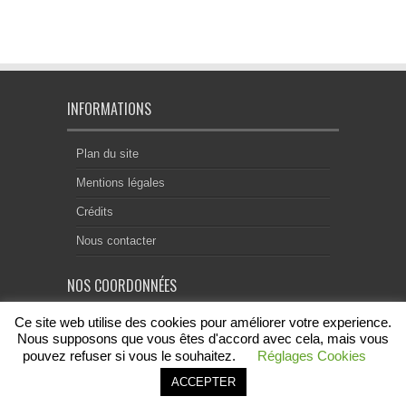
INFORMATIONS
Plan du site
Mentions légales
Crédits
Nous contacter
NOS COORDONNÉES
Ce site web utilise des cookies pour améliorer votre experience.
Centre Notarial de Droit Européen
18, rue Chevreul
Nous supposons que vous êtes d'accord avec cela, mais vous
69007 Lyon
pouvez refuser si vous le souhaitez.
Réglages Cookies
contact@acenode.eu
ACCEPTER