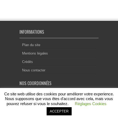
INFORMATIONS
Plan du site
Mentions légales
Crédits
Nous contacter
NOS COORDONNÉES
Ce site web utilise des cookies pour améliorer votre experience.
Centre Notarial de Droit Européen
18, rue Chevreul
Nous supposons que vous êtes d'accord avec cela, mais vous
69007 Lyon
pouvez refuser si vous le souhaitez.
Réglages Cookies
contact@acenode.eu
ACCEPTER