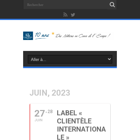
JUIN, 2023
27
28
LABEL «
CLIENTÈLE
JUIN
INTERNATIONA
LE »