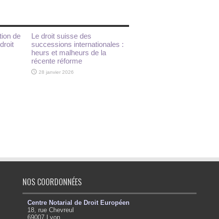
tion de
Le droit suisse des
droit
successions internationales :
heurs et malheurs de la
récente réforme
28 janvier 2026
NOS COORDONNÉES
Centre Notarial de Droit Européen
18, rue Chevreul
69007 Lyon