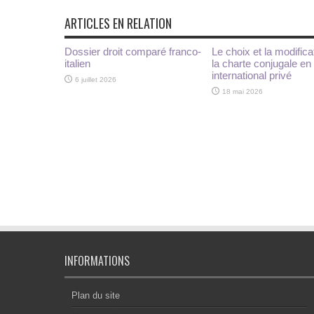
ARTICLES EN RELATION
Dossier droit comparé franco-
Le choix et la modifica
italien
la charte conjugale en 
international privé
6 juillet 2026
18 mai 2026
INFORMATIONS
Plan du site