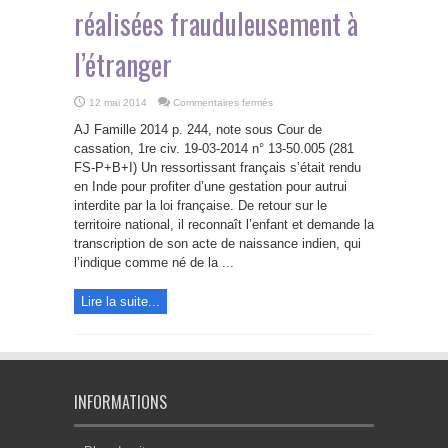
réalisées frauduleusement à
l’étranger
sur
12 mai 2014
Commentaires fermés
Confirmation
de
AJ Famille 2014 p. 244, note sous Cour de
la
non-
cassation, 1re civ. 19-03-2014 n° 13-50.005 (281
reconnaissance
FS-P+B+I) Un ressortissant français s’était rendu
des
gestations
en Inde pour profiter d’une gestation pour autrui
pour
autrui
interdite par la loi française. De retour sur le
réalisées
territoire national, il reconnaît l’enfant et demande la
frauduleusement
à
transcription de son acte de naissance indien, qui
l’étranger
l’indique comme né de la ...
Lire la suite...
INFORMATIONS