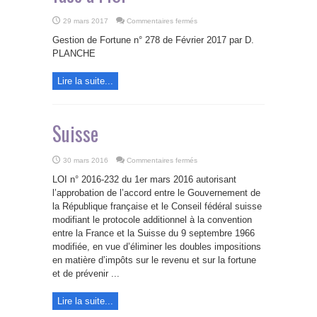
sur
29 mars 2017
Commentaires fermés
Suisses
et
Gestion de Fortune n° 278 de Février 2017 par D.
Français
inégaux
PLANCHE
face
à
l’ISF
Lire la suite...
Suisse
sur
30 mars 2016
Commentaires fermés
Suisse
LOI n° 2016-232 du 1er mars 2016 autorisant
l’approbation de l’accord entre le Gouvernement de
la République française et le Conseil fédéral suisse
modifiant le protocole additionnel à la convention
entre la France et la Suisse du 9 septembre 1966
modifiée, en vue d’éliminer les doubles impositions
en matière d’impôts sur le revenu et sur la fortune
et de prévenir ...
Lire la suite...