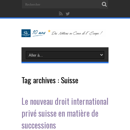
Tag archives :
Suisse
Le nouveau droit international
privé suisse en matière de
successions