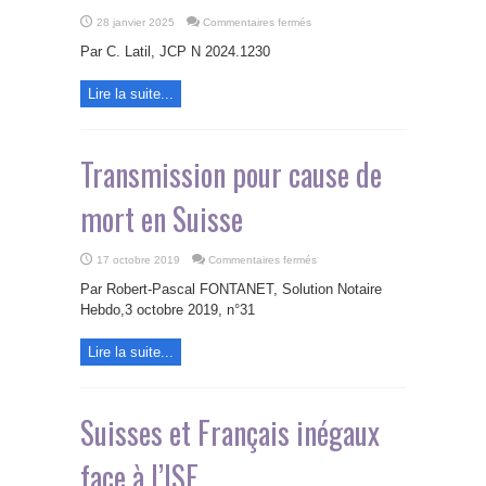
sur
28 janvier 2025
Commentaires fermés
Le
nouveau
Par C. Latil, JCP N 2024.1230
droit
international
privé
Lire la suite...
suisse
en
matière
de
successions
Transmission pour cause de
mort en Suisse
sur
17 octobre 2019
Commentaires fermés
Transmission
pour
Par Robert-Pascal FONTANET, Solution Notaire
cause
de
Hebdo,3 octobre 2019, n°31
mort
en
Suisse
Lire la suite...
Suisses et Français inégaux
face à l’ISF