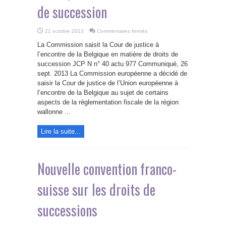
de succession
sur
21 octobre 2013
Commentaires fermés
La
Commission
La Commission saisit la Cour de justice à
saisit
la
l’encontre de la Belgique en matière de droits de
Cour
succession JCP N n° 40 actu 977 Communiqué, 26
de
justice
sept. 2013 La Commission européenne a décidé de
à
l’encontre
saisir la Cour de justice de l’Union européenne à
de
l’encontre de la Belgique au sujet de certains
la
Belgique
aspects de la réglementation fiscale de la région
en
matière
wallonne ...
de
droits
de
Lire la suite...
succession
Nouvelle convention franco-
suisse sur les droits de
successions