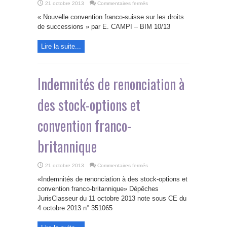
sur
21 octobre 2013
Commentaires fermés
Nouvelle
convention
« Nouvelle convention franco-suisse sur les droits
franco-
suisse
de successions » par E. CAMPI – BIM 10/13
sur
les
droits
Lire la suite...
de
successions
Indemnités de renonciation à
des stock-options et
convention franco-
britannique
sur
21 octobre 2013
Commentaires fermés
Indemnités
de
«Indemnités de renonciation à des stock-options et
renonciation
à
convention franco-britannique» Dépêches
des
JurisClasseur du 11 octobre 2013 note sous CE du
stock-
options
4 octobre 2013 n° 351065
et
convention
franco-
britannique