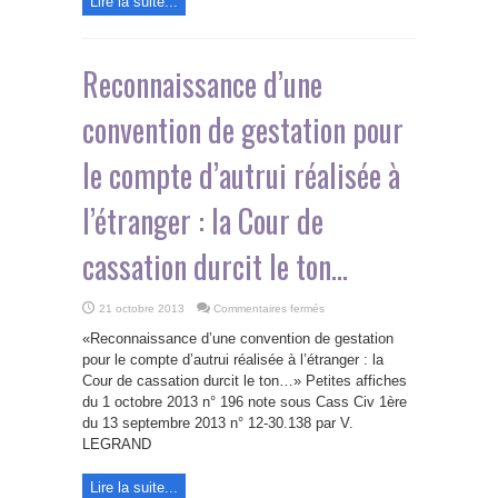
Lire la suite...
Reconnaissance d’une
convention de gestation pour
le compte d’autrui réalisée à
l’étranger : la Cour de
cassation durcit le ton…
sur
21 octobre 2013
Commentaires fermés
Reconnaissance
d’une
«Reconnaissance d’une convention de gestation
convention
de
pour le compte d’autrui réalisée à l’étranger : la
gestation
Cour de cassation durcit le ton…» Petites affiches
pour
le
du 1 octobre 2013 n° 196 note sous Cass Civ 1ère
compte
d’autrui
du 13 septembre 2013 n° 12-30.138 par V.
réalisée
LEGRAND
à
l’étranger
:
la
Lire la suite...
Cour