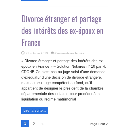
de
cassation
durcit
le
ton…
Divorce étranger et partage
des intérêts des ex-époux en
France
sur
21 octobre 2013
Commentaires fermés
Divorce
étranger
« Divorce étranger et partage des intérêts des ex-
et
partage
époux en France » – Solution Notaires n° 10 par R.
des
CRONE Ce n’est pas au juge saisi d’une demande
intérêts
des
d’exéquatur d’une décision de divorce étrangère,
ex-
époux
mais au seul juge compétent au fond, qu’il
en
appartient de désigner le président de la chambre
France
départementale des notaires pour procéder à la
liquidation du régime matrimonial
Lire la suite...
1
2
»
Page 1 sur 2