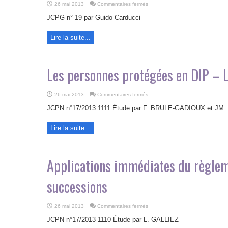
sur
26 mai 2013
Commentaires fermés
Le
règlement
JCPG n° 19 par Guido Carducci
n°
650/2012
du
Lire la suite...
4
juillet
2012
:
ses
principales
Les personnes protégées en DIP – La
nouveautés
pour
les
successions
internationales
sur
26 mai 2013
Commentaires fermés
dans
Les
personnes
JCPN n°17/2013 1111 Étude par F. BRULE-GADIOUX et JM
protégées
en
DIP
Lire la suite...
–
La
gestion
de
l’incapacité
Applications immédiates du règlem
successions
sur
26 mai 2013
Commentaires fermés
Applications
immédiates
JCPN n°17/2013 1110 Étude par L. GALLIEZ
du
règlement