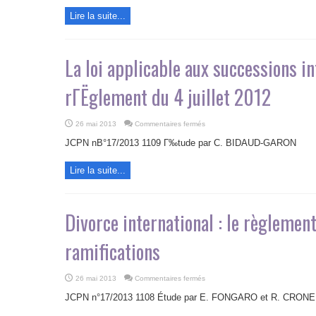
européen
Lire la suite...
sur
les
successions
La loi applicable aux successions in
rГЁglement du 4 juillet 2012
sur
26 mai 2013
Commentaires fermés
La
loi
JCPN nВ°17/2013 1109 Г‰tude par C. BIDAUD-GARON
applicable
aux
successions
Lire la suite...
internationales
selon
le
rГЁglement
du
4
Divorce international : le règlement
juillet
2012
ramifications
sur
26 mai 2013
Commentaires fermés
Divorce
international
JCPN n°17/2013 1108 Étude par E. FONGARO et R. CRONE
:
le