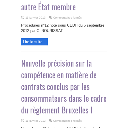
autre État membre
sur
11 janvier 2013
Commentaires fermés
Le
juge
Procédures n°12 note sous CEDH du 6 septembre
d’un
État
2012 par C. NOURISSAT
membre
peut
procéder
Lire la suite...
à
l’audition
d’une
partie
résidant
dans
Nouvelle précision sur la
un
autre
État
compétence en matière de
membre
contrats conclus par les
consommateurs dans le cadre
du règlement Bruxelles I
sur
11 janvier 2013
Commentaires fermés
Nouvelle
précision