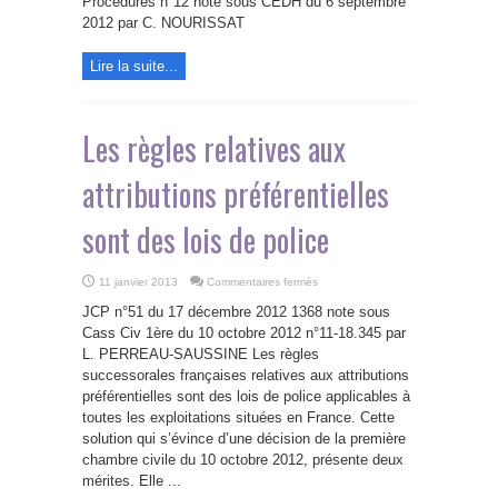
Procédures n°12 note sous CEDH du 6 septembre
sur
la
2012 par C. NOURISSAT
compétence
en
matière
Lire la suite...
de
contrats
conclus
par
les
consommateurs
Les règles relatives aux
dans
le
cadre
attributions préférentielles
du
règlement
Bruxelles
I
sont des lois de police
sur
11 janvier 2013
Commentaires fermés
Les
règles
JCP n°51 du 17 décembre 2012 1368 note sous
relatives
aux
Cass Civ 1ère du 10 octobre 2012 n°11-18.345 par
attributions
L. PERREAU-SAUSSINE Les règles
préférentielles
sont
successorales françaises relatives aux attributions
des
lois
préférentielles sont des lois de police applicables à
de
toutes les exploitations situées en France. Cette
police
solution qui s’évince d’une décision de la première
chambre civile du 10 octobre 2012, présente deux
mérites. Elle ...