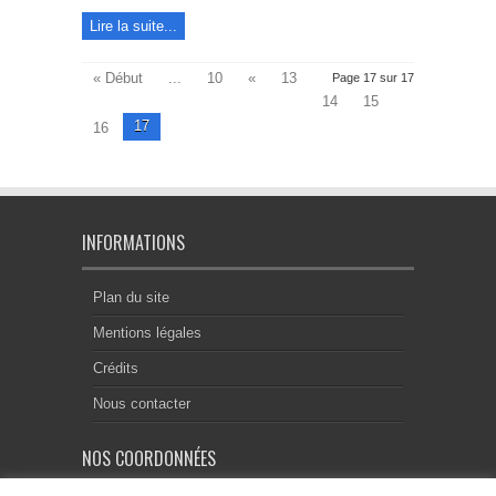
Lire la suite...
« Début
...
10
«
13
Page 17 sur 17
14
15
17
16
INFORMATIONS
Plan du site
Mentions légales
Crédits
Nous contacter
NOS COORDONNÉES