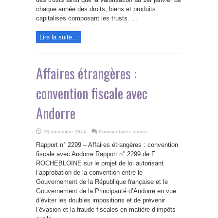
de
chaque année des droits, biens et produits
trusts
capitalisés composant les trusts. ...
Lire la suite...
Affaires étrangères :
convention fiscale avec
Andorre
sur
23 novembre 2014
Commentaires fermés
Affaires
étrangères
Rapport n° 2299 – Affaires étrangères : convention
:
convention
fiscale avec Andorre Rapport n° 2299 de F.
fiscale
ROCHEBLOINE sur le projet de loi autorisant
avec
Andorre
l’approbation de la convention entre le
Gouvernement de la République française et le
Gouvernement de la Principauté d’Andorre en vue
d’éviter les doubles impositions et de prévenir
l’évasion et la fraude fiscales en matière d’impôts