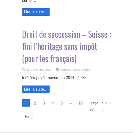
sur le ...
Lire la suite...
Droit de succession – Suisse :
fini l’héritage sans impôt
(pour les français)
sur
23 novembre 2014
Commentaires fermés
Droit
de
Intérêts privés novembre 2014 n° 725
succession
–
Suisse
Lire la suite...
:
fini
l’héritage
sans
1
impôt
2
3
4
5
»
10
Page 1 sur 21
(pour
les
20
...
français)
Fin »