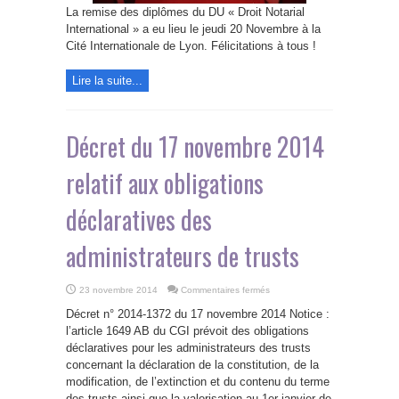
La remise des diplômes du DU « Droit Notarial
International » a eu lieu le jeudi 20 Novembre à la
Cité Internationale de Lyon. Félicitations à tous !
Lire la suite...
Décret du 17 novembre 2014
relatif aux obligations
déclaratives des
administrateurs de trusts
sur
23 novembre 2014
Commentaires fermés
Décret
du
Décret n° 2014-1372 du 17 novembre 2014 Notice :
17
novembre
l’article 1649 AB du CGI prévoit des obligations
2014
déclaratives pour les administrateurs des trusts
relatif
aux
concernant la déclaration de la constitution, de la
obligations
déclaratives
modification, de l’extinction et du contenu du terme
des
des trusts ainsi que la valorisation au 1er janvier de
administrateurs