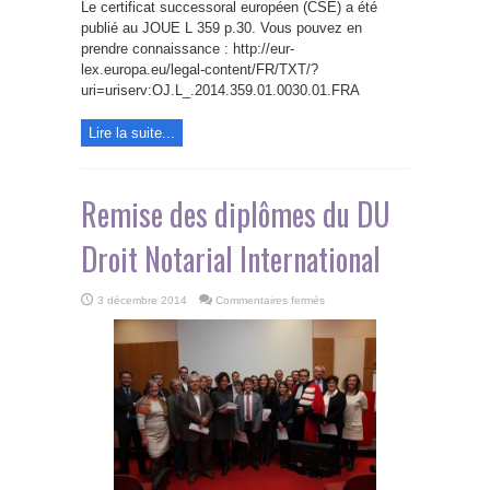
successoral
Le certificat successoral européen (CSE) a été
européen
publié au JOUE L 359 p.30. Vous pouvez en
prendre connaissance : http://eur-
lex.europa.eu/legal-content/FR/TXT/?
uri=uriserv:OJ.L_.2014.359.01.0030.01.FRA
Lire la suite...
Remise des diplômes du DU
Droit Notarial International
sur
3 décembre 2014
Commentaires fermés
Remise
des
diplômes
du
DU
Droit
Notarial
International