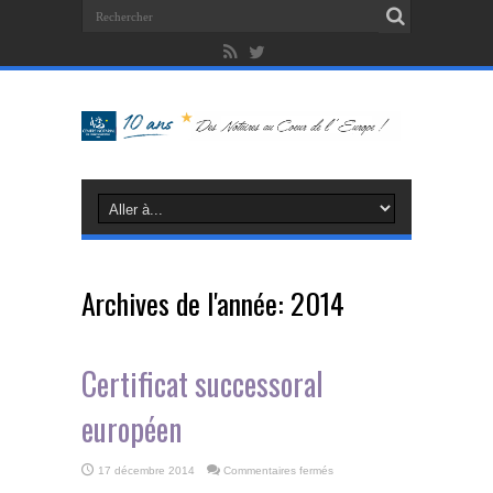
Archives de l'année:
2014
Certificat successoral
européen
sur
17 décembre 2014
Commentaires fermés
Certificat