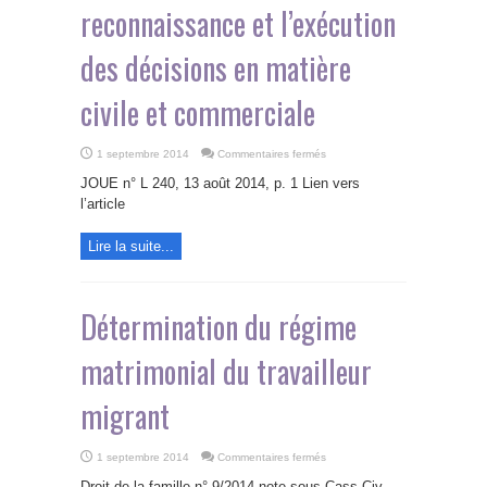
reconnaissance et l’exécution
des décisions en matière
civile et commerciale
sur
1 septembre 2014
Commentaires fermés
Accord
UE/Danemark
JOUE n° L 240, 13 août 2014, p. 1 Lien vers
sur
la
l’article
compétence
judiciaire,
la
Lire la suite...
reconnaissance
et
l’exécution
des
décisions
en
Détermination du régime
matière
civile
et
matrimonial du travailleur
commerciale
migrant
sur
1 septembre 2014
Commentaires fermés
Détermination
du
Droit de la famille n° 9/2014 note sous Cass Civ