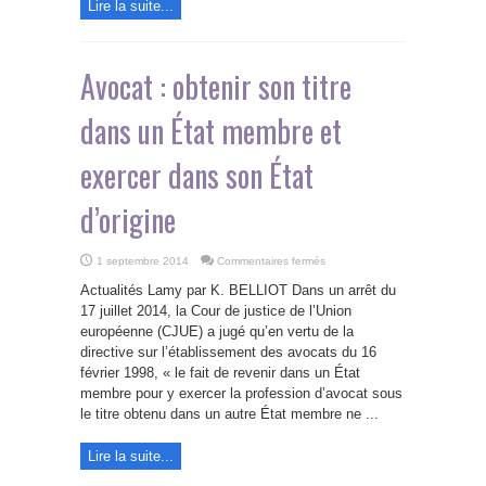
Lire la suite...
d’hypothèque
immobilière
en
droit
roumain
Avocat : obtenir son titre
dans un État membre et
exercer dans son État
d’origine
sur
1 septembre 2014
Commentaires fermés
Avocat
:
Actualités Lamy par K. BELLIOT Dans un arrêt du
obtenir
son
17 juillet 2014, la Cour de justice de l’Union
titre
européenne (CJUE) a jugé qu’en vertu de la
dans
un
directive sur l’établissement des avocats du 16
État
membre
février 1998, « le fait de revenir dans un État
et
membre pour y exercer la profession d’avocat sous
exercer
dans
le titre obtenu dans un autre État membre ne ...
son
État
d’origine
Lire la suite...