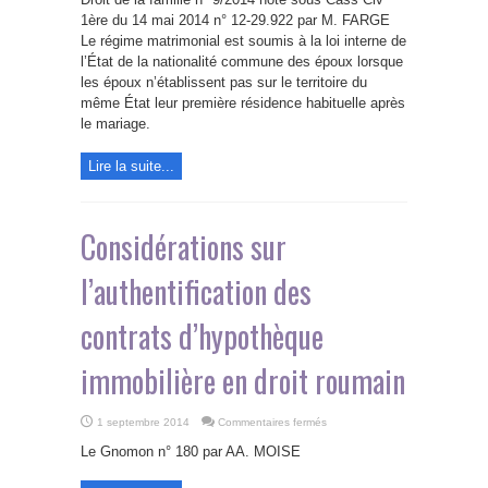
régime
matrimonial
1ère du 14 mai 2014 n° 12-29.922 par M. FARGE
du
Le régime matrimonial est soumis à la loi interne de
travailleur
migrant
l’État de la nationalité commune des époux lorsque
les époux n’établissent pas sur le territoire du
même État leur première résidence habituelle après
le mariage.
Lire la suite...
Considérations sur
l’authentification des
contrats d’hypothèque
immobilière en droit roumain
sur
1 septembre 2014
Commentaires fermés
Considérations
sur
Le Gnomon n° 180 par AA. MOISE
l’authentification
des
contrats