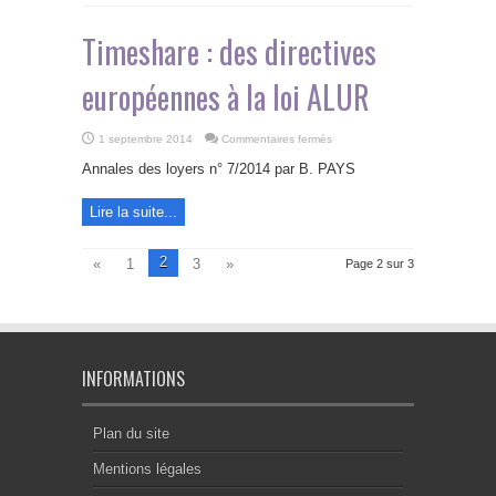
Timeshare : des directives
européennes à la loi ALUR
sur
1 septembre 2014
Commentaires fermés
Timeshare
:
Annales des loyers n° 7/2014 par B. PAYS
des
directives
européennes
Lire la suite...
à
la
loi
ALUR
2
«
1
3
»
Page 2 sur 3
INFORMATIONS
Plan du site
Mentions légales