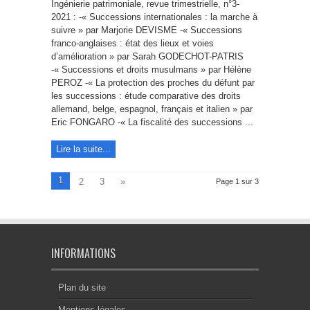
dans
Ingénierie patrimoniale, revue trimestrielle, n°3-
Ingénierie
2021 : -« Successions internationales : la marche à
patrimoniale
suivre » par Marjorie DEVISME -« Successions
franco-anglaises : état des lieux et voies
d’amélioration » par Sarah GODECHOT-PATRIS
-« Successions et droits musulmans » par Hélène
PEROZ -« La protection des proches du défunt par
les successions : étude comparative des droits
allemand, belge, espagnol, français et italien » par
Eric FONGARO -« La fiscalité des successions ...
Lire la suite...
1
2
3
»
Page 1 sur 3
INFORMATIONS
Plan du site
Mentions légales