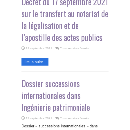
Décret du 17 septembre 2021
international
privé
sur le transfert au notariat de
la légalisation et de
l’apostille des actes publics
sur
21 septembre 2021
Commentaires fermés
Décret
du
17
septembre
Lire la suite...
2021
sur
le
transfert
au
Dossier successions
notariat
de
la
légalisation
internationales dans
et
de
l’apostille
des
Ingénierie patrimoniale
actes
publics
sur
12 septembre 2021
Commentaires fermés
Dossier
successions
Dossier « successions internationales » dans
internationales