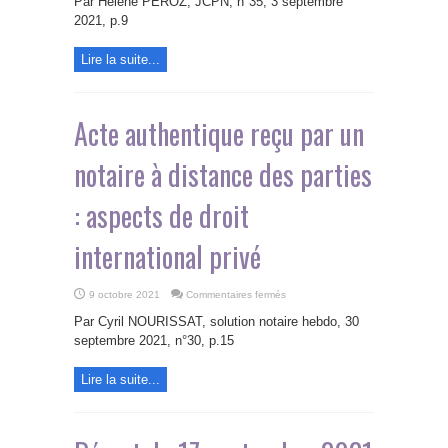
Par Hélène PEROZ, JCPN, n°35, 3 septembre
de
prélèvement
2021, p.9
compensatoire
ou
la
Lire la suite...
mise
à
mal
de
la
pratique
Acte authentique reçu par un
des
successions
internationales
notaire à distance des parties
: aspects de droit
international privé
sur
9 octobre 2021
Commentaires fermés
Acte
authentique
Par Cyril NOURISSAT, solution notaire hebdo, 30
reçu
par
septembre 2021, n°30, p.15
un
notaire
à
Lire la suite...
distance
des
parties
:
aspects
de
droit