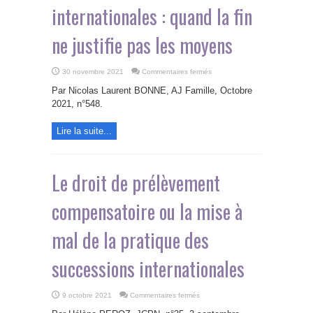
internationales : quand la fin
ne justifie pas les moyens
sur
30 novembre 2021
Commentaires fermés
Le
nouveau
Par Nicolas Laurent BONNE, AJ Famille, Octobre
droit
de
2021, n°548.
prélèvement
compensatoire
dans
Lire la suite...
le
successions
internationales
:
quand
la
Le droit de prélèvement
fin
ne
justifie
compensatoire ou la mise à
pas
les
moyens
mal de la pratique des
successions internationales
sur
9 octobre 2021
Commentaires fermés
Le
droit