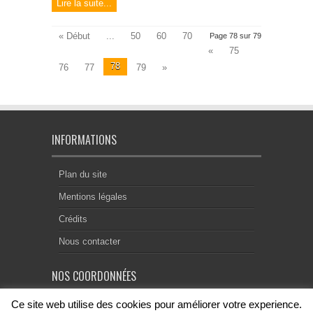
Lire la suite...
:
le
chantier
avance»
« Début
...
50
60
70
Page 78 sur 79
Gazette
du
«
75
Palais,
14
78
76
77
79
»
avril
2012
n°
105,
p.
15
par
G.
SICOT
INFORMATIONS
Plan du site
Mentions légales
Crédits
Nous contacter
NOS COORDONNÉES
Ce site web utilise des cookies pour améliorer votre experience.
Centre Notarial de Droit Européen