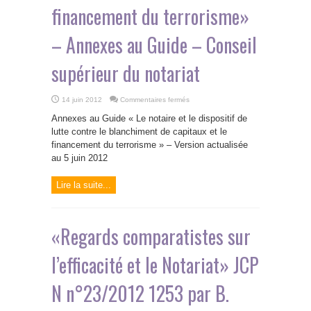
financement du terrorisme»
– Annexes au Guide – Conseil
supérieur du notariat
sur
14 juin 2012
Commentaires fermés
«
Le
Annexes au Guide « Le notaire et le dispositif de
notaire
et
lutte contre le blanchiment de capitaux et le
le
financement du terrorisme » – Version actualisée
dispositif
de
au 5 juin 2012
lutte
contre
le
blanchiment
Lire la suite...
de
capitaux
et
le
financement
«Regards comparatistes sur
du
terrorisme»
–
Annexes
l’efficacité et le Notariat» JCP
au
Guide
–
Conseil
N n°23/2012 1253 par B.
supérieur
du
notariat