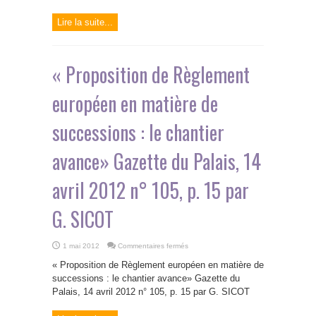
européen
des
sociétés»
Lire la suite...
Dalloz
2012
p.
1056
par
B.
« Proposition de Règlement
LECOURT
européen en matière de
successions : le chantier
avance» Gazette du Palais, 14
avril 2012 n° 105, p. 15 par
G. SICOT
sur
1 mai 2012
Commentaires fermés
«
Proposition
« Proposition de Règlement européen en matière de
de
Règlement
successions : le chantier avance» Gazette du
européen
Palais, 14 avril 2012 n° 105, p. 15 par G. SICOT
en
matière
de
successions