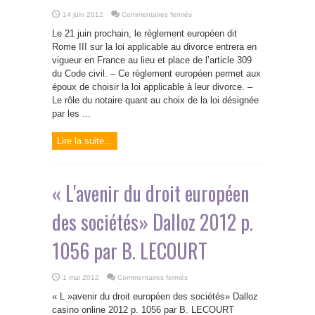
sur
14 juin 2012
Commentaires fermés
«Choix
de
Le 21 juin prochain, le règlement européen dit
la
loi
Rome III sur la loi applicable au divorce entrera en
applicable
vigueur en France au lieu et place de l’article 309
au
divorce
du Code civil. – Ce règlement européen permet aux
international
et
époux de choisir la loi applicable à leur divorce. –
pratique
Le rôle du notaire quant au choix de la loi désignée
notariale»
JCP
par les ...
N
n°23/2012
par
H.
Lire la suite...
PEROZ
« L'avenir du droit européen
des sociétés» Dalloz 2012 p.
1056 par B. LECOURT
sur
1 mai 2012
Commentaires fermés
«
L'avenir
« L »avenir du droit européen des sociétés» Dalloz
du
droit
casino online 2012 p. 1056 par B. LECOURT