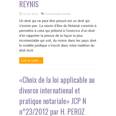
REYNIS
sur
14 juin 2012
Commentaires fermés
«Regards
comparatistes
Un droit qui ne peut être prouvé est un droit qui
sur
l’efficacité
n’existe pas. La raison d’être du Notariat consiste à
et
permettre à celui qui prétend à l’exercice d’un droit
le
Notariat»
d’en rapporter la preuve de la façon la plus
JCP
N
incontestable qui soit, du moins dans les pays dont
n°23/2012
le modèle juridique s’inscrit dans notre tradition du
1253
par
droit écrit.
B.
REYNIS
Lire la suite...
«Choix de la loi applicable au
divorce international et
pratique notariale» JCP N
n°23/2012 par H. PEROZ