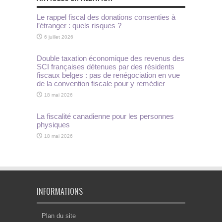
Le rappel fiscal des donations consenties à
l’étranger : quels risques ?
6 juillet 2026
Double taxation économique des revenus des
SCI françaises détenues par des résidents
fiscaux belges : pas de renégociation en vue
de la convention fiscale pour y remédier
18 mai 2026
La fiscalité canadienne pour les personnes
physiques
18 mai 2026
INFORMATIONS
Plan du site