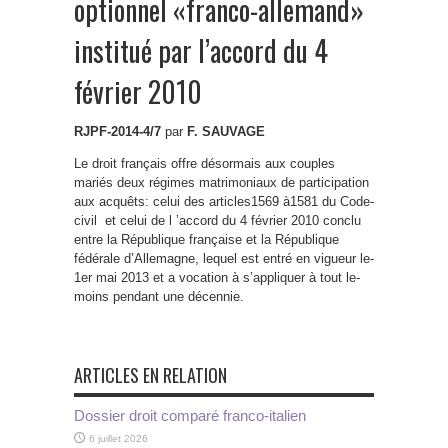
optionnel «franco-allemand»
institué par l’accord du 4
février 2010
RJPF-2014-4/7
par
F. SAUVAGE
Le­ droit français offre désormais aux couples
mariés deux régimes matrimoniaux de­ participation
aux­ acquêts­: celui des articles­1569 à­1581 du­ Code­
civil et celui de­ l ’accord du ­4 ­février 2010 conclu
entre la­ République française et la­ République
fédérale­ d’Allemagne, lequel est entré en vigueur le­
1er ­mai 2013 et a­ vocation à­ s’appliquer à­ tout le­
moins pendant une décennie.
ARTICLES EN RELATION
Dossier droit comparé franco-italien
6 juillet 2026