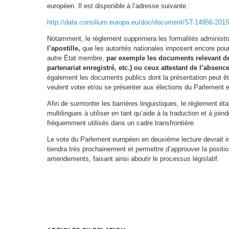
européen. Il est disponible à l’adresse suivante :
http://data.consilium.europa.eu/doc/document/ST-14956-2015
Notamment, le règlement supprimera les formalités administrat
l’apostille,
que les autorités nationales imposent encore pour
autre État membre,
par exemple les documents relevant de 
partenariat enregistré, etc.) ou ceux attestant de l’absence
également les documents publics dont la présentation peut êt
veulent voter et/ou se présenter aux élections du Parlement 
Afin de surmonter les barrières linguistiques, le règlement ét
multilingues à utiliser en tant qu’aide à la traduction et à jo
fréquemment utilisés dans un cadre transfrontière.
Le vote du Parlement européen en deuxième lecture devrait in
tiendra très prochainement et permettre d’approuver la positi
amendements, faisant ainsi aboutir le processus législatif.