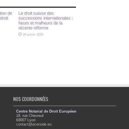
tion de
Le droit suisse des
droit
successions internationales :
heurs et malheurs de la
récente réforme
28 janvier 2026
NOS COORDONNÉES
Centre Notarial de Droit Européen
18, rue Chevreul
69007 Lyon
contact@acenode.eu