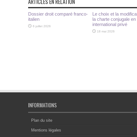
ARTICLES EN RELATION
Dossier droit comparé franco-
Le choix et la modifica
italien
la charte conjugale en 
international privé
6 juillet 2026
18 mai 2026
INFORMATIONS
Plan du site
Mentions légales