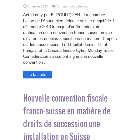
sur
5 janvier 2014
Commentaires fermés
Rejet
de
Actu Lamy par E. POULIQUEN La chambre
la
convention
basse de l’Assemblée fédérale suisse a rejeté le 12
fiscale
décembre 2013 le projet d’arrêté fédéral de
franco-
suisse
ratification de la convention franco-suisse en vue
sur
les
d’éviter les doubles impositions en matière d’impôts
successions
sur les successions. Le 11 juillet dernier, l’État
français et la Canada Goose Cyber Monday Sales
Confédération suisse ont signé une nouvelle
convention ...
Lire la suite...
Nouvelle convention fiscale
franco-suisse en matière de
droits de succession une
installation en Suisse