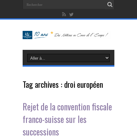
Tag archives :
droi européen
Rejet de la convention fiscale
franco-suisse sur les
successions