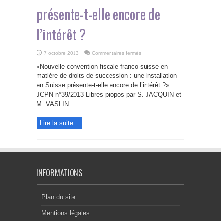
présente-t-elle encore de
l’intérêt ?
sur
7 octobre 2013
Commentaires fermés
Nouvelle
convention
«Nouvelle convention fiscale franco-suisse en
fiscale
franco-
matière de droits de succession : une installation
suisse
en Suisse présente-t-elle encore de l’intérêt ?»
en
matière
JCPN n°39/2013 Libres propos par S. JACQUIN et
de
droits
M. VASLIN
de
succession
une
Lire la suite...
installation
en
Suisse
présente-
t-
elle
encore
de
l’intérêt
INFORMATIONS
?
Plan du site
Mentions légales