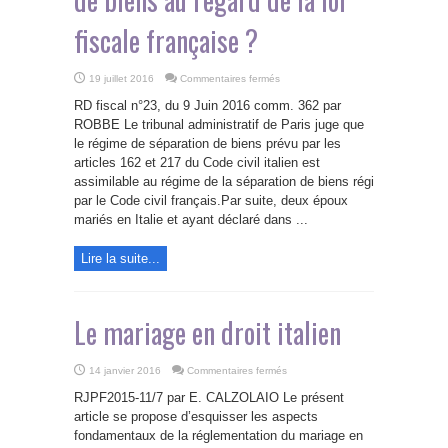
fiscale française ?
sur
19 juillet 2016
Commentaires fermés
Comment
déterminer
RD fiscal n°23, du 9 Juin 2016 comm. 362 par
si
des
ROBBE Le tribunal administratif de Paris juge que
époux
le régime de séparation de biens prévu par les
dont
le
articles 162 et 217 du Code civil italien est
mariage
relève
assimilable au régime de la séparation de biens régi
du
par le Code civil français.Par suite, deux époux
droit
italien
mariés en Italie et ayant déclaré dans ...
sont
séparés
de
biens
Lire la suite...
au
regard
de
la
loi
Le mariage en droit italien
fiscale
française
?
sur
14 janvier 2016
Commentaires fermés
Le
mariage
RJPF­2015-11/7 par E. CALZOLAIO Le présent
en
droit
article se propose d’esquisser les aspects
italien
fondamentaux de la réglementation du mariage en