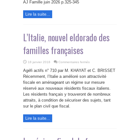
droit
AJ Famille juin 2026 p.325-345
comparé
franco-
italien
Lire la suite...
L’Italie, nouvel eldorado des
familles françaises
sur
18 janvier 2018
Commentaires fermés
L’Italie,
nouvel
Agéfi actifs n° 710 par M. KHAYAT et C. BRISSET
eldorado
des
Récemment, l’Italie a amélioré son attractivité
familles
fiscale en aménageant un régime sur mesure
françaises
réservé aux nouveaux résidents fiscaux italiens.
Les résidents français y trouveront de nombreux
attraits, à condition de sécuriser des sujets, tant
sur le plan civil que fiscal.
Lire la suite...