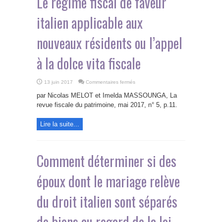
Le régime fiscal de faveur
italien applicable aux
nouveaux résidents ou l’appel
à la dolce vita fiscale
sur
13 juin 2017
Commentaires fermés
Le
régime
par Nicolas MELOT et Imelda MASSOUNGA, La
fiscal
de
revue fiscale du patrimoine, mai 2017, n° 5, p.11.
faveur
italien
applicable
Lire la suite...
aux
nouveaux
résidents
ou
l’appel
à
Comment déterminer si des
la
dolce
vita
époux dont le mariage relève
fiscale
du droit italien sont séparés
de biens au regard de la loi