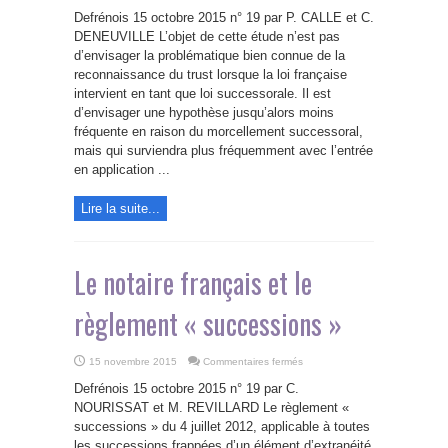
De
l’impact
Defrénois 15 octobre 2015 n° 19 par P. CALLE et C.
du
règlement
DENEUVILLE L’objet de cette étude n’est pas
Successions
d’envisager la problématique bien connue de la
du
4
reconnaissance du trust lorsque la loi française
juillet
2012
intervient en tant que loi successorale. Il est
sur
d’envisager une hypothèse jusqu’alors moins
la
réception
fréquente en raison du morcellement successoral,
en
France
mais qui surviendra plus fréquemment avec l’entrée
des
trusts
en application ...
testamentaires
Lire la suite...
Le notaire français et le
règlement « successions »
sur
15 novembre 2015
Commentaires fermés
Le
notaire
Defrénois 15 octobre 2015 n° 19 par C.
français
et
NOURISSAT et M. REVILLARD Le règlement «
le
successions » du 4 juillet 2012, applicable à toutes
règlement
«
les successions frappées d’un élément d’extranéité