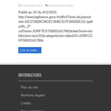
sur
4 novembre 2015
Commentaires fermés
Décret
n°
Publié au JO du 4/11/2015:
2015-
1395
http://www.legifrance.gouv.fr/affichTexte.do;jsessio
du
nid=15C272928C09CEC3ABC317F365DDE131.tpdil
2
novembre
a18v_2?
2015
portant
cidTexte=JORFTEXT000031417982&dateTexte=&o
diverses
ldAction=rechJO&categorieLien=id&idJO=JORFCO
dispositions
d’adaptation
NT000031417864
au
droit
de
l’Union
Lire la suite...
européenne
en
matière
de
successions
transfrontalières
INFORMATIONS
Plan du site
Mentions légales
Crédits