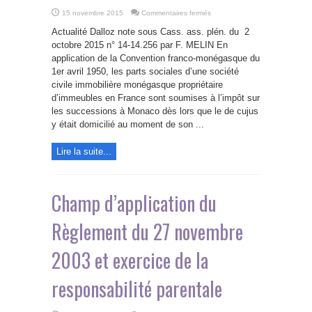
sur
15 novembre 2015
Commentaires fermés
Droits
de
Actualité Dalloz note sous Cass. ass. plén. du 2
succession
et
octobre 2015 n° 14-14.256 par F. MELIN En
parts
application de la Convention franco-monégasque du
d’une
SCI
1er avril 1950, les parts sociales d’une société
monégasque
civile immobilière monégasque propriétaire
d’immeubles en France sont soumises à l’impôt sur
les successions à Monaco dès lors que le de cujus
y était domicilié au moment de son ...
Lire la suite...
Champ d’application du
Règlement du 27 novembre
2003 et exercice de la
responsabilité parentale