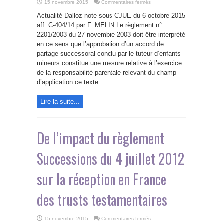
sur
15 novembre 2015
Commentaires fermés
Champ
d’application
Actualité Dalloz note sous CJUE du 6 octobre 2015
du
Règlement
aff. C-404/14 par F. MELIN Le règlement n°
du
2201/2003 du 27 novembre 2003 doit être interprété
27
novembre
en ce sens que l’approbation d’un accord de
2003
et
partage successoral conclu par le tuteur d’enfants
exercice
mineurs constitue une mesure relative à l’exercice
de
la
de la responsabilité parentale relevant du champ
responsabilité
parentale
d’application ce texte.
Lire la suite...
De l’impact du règlement
Successions du 4 juillet 2012
sur la réception en France
des trusts testamentaires
sur
15 novembre 2015
Commentaires fermés