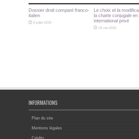
Dossier droit comparé franco-
Le choix et la modifica
italien
la charte conjugale en 
international privé
6 juillet 2026
18 mai 2026
INFORMATIONS
Plan du site
Mentions légales
Crédits