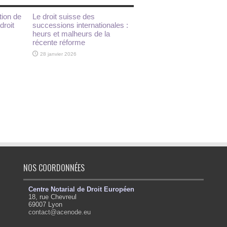
tion de
Le droit suisse des
droit
successions internationales :
heurs et malheurs de la
récente réforme
28 janvier 2026
NOS COORDONNÉES
Centre Notarial de Droit Européen
18, rue Chevreul
69007 Lyon
contact@acenode.eu