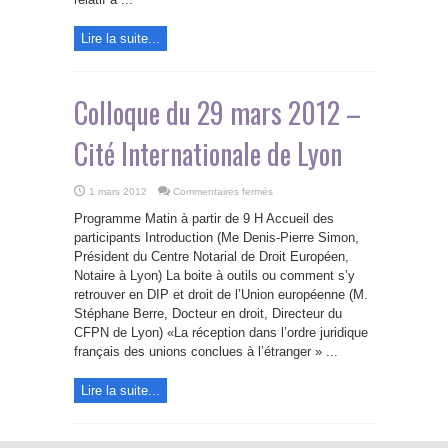
Lire la suite...
Colloque du 29 mars 2012 –
Cité Internationale de Lyon
sur
1 mars 2012
Commentaires fermés
Colloque
du
Programme Matin à partir de 9 H Accueil des
29
mars
participants Introduction (Me Denis-Pierre Simon,
2012
Président du Centre Notarial de Droit Européen,
–
Cité
Notaire à Lyon) La boite à outils ou comment s’y
Internationale
de
retrouver en DIP et droit de l’Union européenne (M.
Lyon
Stéphane Berre, Docteur en droit, Directeur du
CFPN de Lyon) «La réception dans l’ordre juridique
français des unions conclues à l’étranger » ...
Lire la suite...