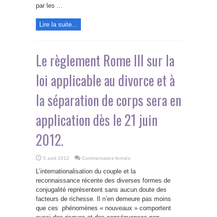
JCP
par les ...
N
n°23/2012
par
H.
Lire la suite...
PEROZ
Le règlement Rome III sur la
loi applicable au divorce et à
la séparation de corps sera en
application dès le 21 juin
2012.
sur
5 avril 2012
Commentaires fermés
Le
règlement
L’internationalisation du couple et la
Rome
III
reconnaissance récente des diverses formes de
sur
conjugalité représentent sans aucun doute des
la
loi
facteurs de richesse. Il n’en demeure pas moins
applicable
au
que ces phénomènes « nouveaux » comportent
divorce
et