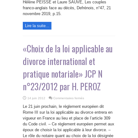
couples
Hélène PEISSE et Laure SAUVE, Les couples
franco-
anglais
franco-anglais face au décès, Defrénois, n°47, 21
face
novembre 2019, p.15.
au
décès
Lire la suite...
«Choix de la loi applicable au
divorce international et
pratique notariale» JCP N
n°23/2012 par H. PEROZ
sur
14 juin 2012
Commentaires fermés
«Choix
de
Le 21 juin prochain, le règlement européen dit
la
loi
Rome III sur la loi applicable au divorce entrera en
applicable
vigueur en France au lieu et place de l’article 309
au
divorce
du Code civil. – Ce règlement européen permet aux
international
et
époux de choisir la loi applicable à leur divorce. –
pratique
Le rôle du notaire quant au choix de la loi désignée
notariale»