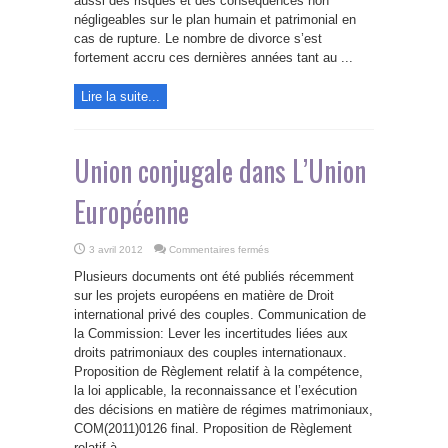
aussi des risques et des conséquences non
à
négligeables sur le plan humain et patrimonial en
la
séparation
cas de rupture. Le nombre de divorce s’est
de
corps
fortement accru ces dernières années tant au ...
sera
en
application
Lire la suite...
dès
le
21
juin
2012.
Union conjugale dans L’Union
Européenne
sur
3 avril 2012
Commentaires fermés
Union
conjugale
Plusieurs documents ont été publiés récemment
dans
L’Union
sur les projets européens en matière de Droit
Européenne
international privé des couples. Communication de
la Commission: Lever les incertitudes liées aux
droits patrimoniaux des couples internationaux.
Proposition de Règlement relatif à la compétence,
la loi applicable, la reconnaissance et l’exécution
des décisions en matière de régimes matrimoniaux,
COM(2011)0126 final. Proposition de Règlement
relatif à ...