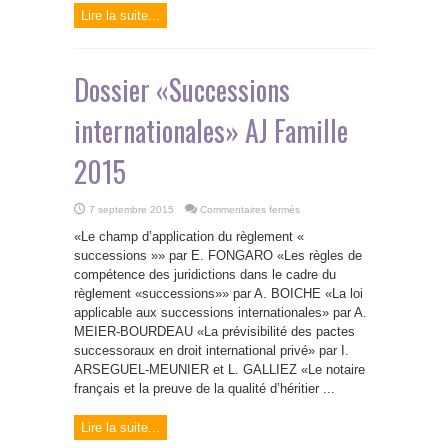
notaire
Lire la suite...
pour
résoudre
des
questions
civiles,
commerciales
Dossier «Successions
ou
de
succession
internationales» AJ Famille
2015
sur
7 septembre 2015
Commentaires fermés
Dossier
«Successions
«Le champ d’application du règlement «
internationales»
AJ
successions »» par E. FONGARO «Les règles de
Famille
compétence des juridictions dans le cadre du
2015
règlement «successions»» par A. BOICHE «La loi
applicable aux successions internationales» par A.
MEIER-BOURDEAU «La prévisibilité des pactes
successoraux en droit international privé» par I.
ARSEGUEL-MEUNIER et L. GALLIEZ «Le notaire
français et la preuve de la qualité d’héritier ...
Lire la suite...