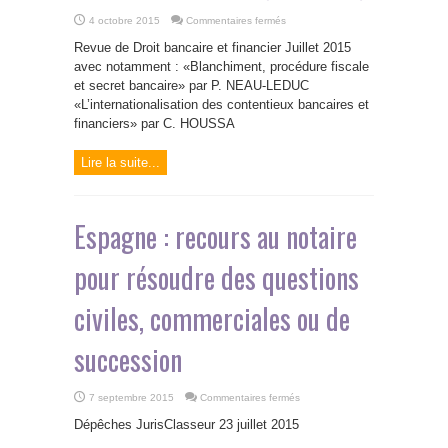
sur
4 octobre 2015
Commentaires fermés
Droit
bancaire
Revue de Droit bancaire et financier Juillet 2015
:
supranationalité
avec notamment : «Blanchiment, procédure fiscale
et
et secret bancaire» par P. NEAU-LEDUC
extraterritorialité
(2e
«L’internationalisation des contentieux bancaires et
partie)
financiers» par C. HOUSSA
Lire la suite...
Espagne : recours au notaire
pour résoudre des questions
civiles, commerciales ou de
succession
sur
7 septembre 2015
Commentaires fermés
Espagne
:
Dépêches JurisClasseur 23 juillet 2015
recours
au