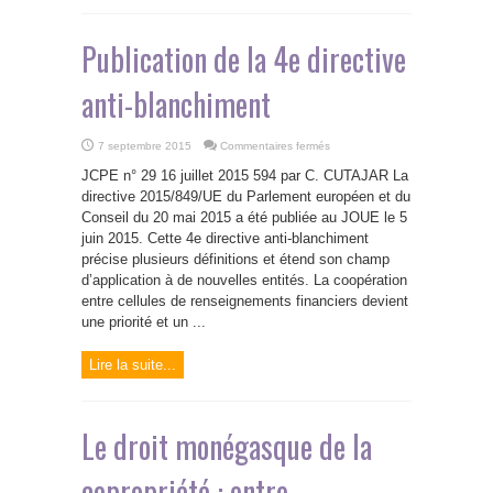
Publication de la 4e directive
anti-blanchiment
sur
7 septembre 2015
Commentaires fermés
Publication
de
JCPE n° 29 16 juillet 2015 594 par C. CUTAJAR La
la
4e
directive 2015/849/UE du Parlement européen et du
directive
Conseil du 20 mai 2015 a été publiée au JOUE le 5
anti-
blanchiment
juin 2015. Cette 4e directive anti-blanchiment
précise plusieurs définitions et étend son champ
d’application à de nouvelles entités. La coopération
entre cellules de renseignements financiers devient
une priorité et un ...
Lire la suite...
Le droit monégasque de la
copropriété : entre