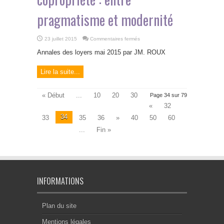
pragmatisme et modernité
sur
23 juillet 2015
Commentaires fermés
Le
droit
Annales des loyers mai 2015 par JM. ROUX
monégasque
de
la
Lire la suite...
copropriété
:
entre
pragmatisme
et
« Début
...
10
20
30
Page 34 sur 79
modernité
«
32
34
33
35
36
»
40
50
60
...
Fin »
INFORMATIONS
Plan du site
Mentions légales